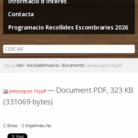
Informació d'Interès
Contacta
Programacio Recollides Escombraries 2026
Inici
escolademusica
documents
Sou a:
/
/
/
preinscipcio19.pdf
— Document PDF, 323 KB
preinscipcio 19.pdf
(331069 bytes)
Envia
Imprimeix-ho