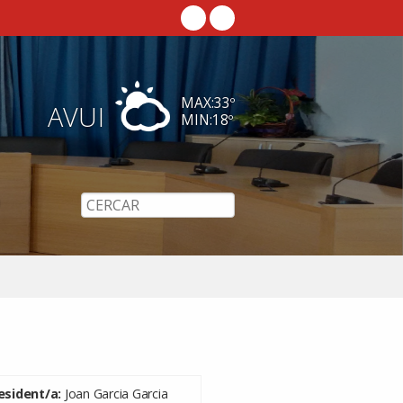
MAX:
33
º
AVUI
MIN:
18
º
esident
/a
:
Joan Garcia Garcia