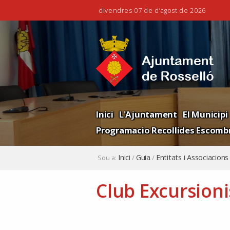
divendres 07 de d’agost de 2026
Ves
Eines
al
personals
contingut.
|
Salta
a
la
Navigation
navegació
Inici
L'Ajuntament
El Municipi
Programacio Recollides Escombr
Inici
Guia
Entitats i Associacions
Sou a:
/
/
Club Excursioni