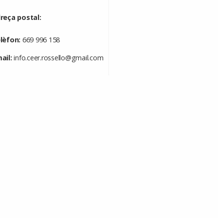
reça postal:
lèfon:
669 996 158
ail:
info.ceer.rossello@gmail.com