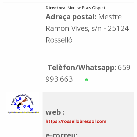
Directora:
Montse Prats Gispert
Adreça postal:
Mestre
Ramon Vives, s/n - 25124
Rosselló
Telèfon/Whatsapp:
659
993 663
web :
https://rossellobressol.com
e-correu: