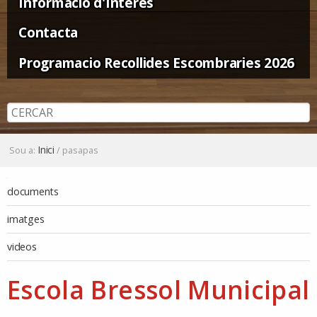
Informació d'Interès
Contacta
Programacio Recollides Escombraries 2026
Inici
Sou a:
/
pasapas
Navegació
documents
imatges
videos
Escola Bressol Municipal