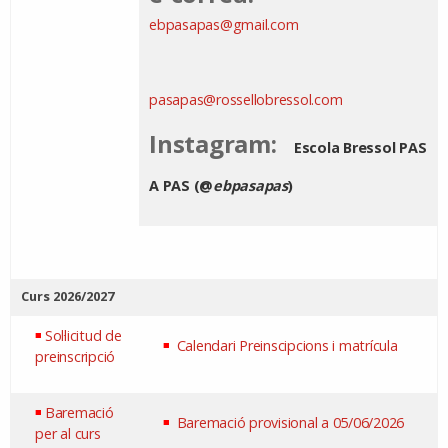
ebpasapas@gmail.com
pasapas@rossellobressol.com
Instagram:
Escola Bressol PAS
A PAS (@
ebpasapas
)
Curs 2026/2027
Sol·licitud de
Calendari Preinscipcions i matrícula
preinscripció
Baremació
Baremació provisional a 05/06/2026
per al curs