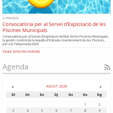
21/04/2026
Convocatòria per al Servei d'Explotació de les
Piscines Municipals
Convocatòria per al Servei d'Explotació del Bar de les Piscines Municipals,
la gestió i control de la taquilla d'Entrada i manteniment de les Piscines,
per a la Temporada 2026.
Veure totes les noticies
Agenda
«
AGOST 2026
»
Dl
Dt
Dc
Dj
Dv
Ds
Dg
Agost
1
2
3
4
5
6
7
8
9