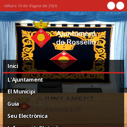
dilluns 10 de d’agost de 2026
Ves
Eines
al
personals
contingut.
|
Salta
a
la
Navigation
navegació
Inici
L'Ajuntament
El Municipi
Guia
Seu Electrònica