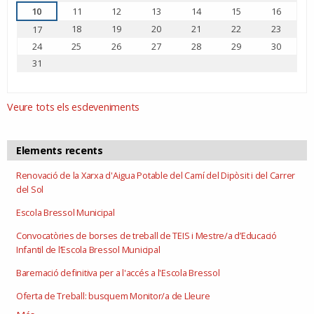
10
11
12
13
14
15
16
18
19
20
21
22
23
17
24
25
26
27
28
29
30
31
Veure tots els esdeveniments
Elements recents
Renovació de la Xarxa d'Aigua Potable del Camí del Dipòsit i del Carrer
del Sol
Escola Bressol Municipal
Convocatòries de borses de treball de TEIS i Mestre/a d’Educació
Infantil de l’Escola Bressol Municipal
Baremació definitiva per a l'accés a l'Escola Bressol
Oferta de Treball: busquem Monitor/a de Lleure