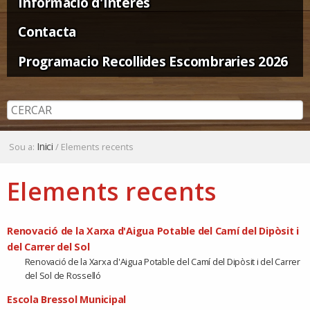
Informació d'Interès
Contacta
Programacio Recollides Escombraries 2026
Inici
Sou a:
/
Elements recents
Elements recents
Renovació de la Xarxa d'Aigua Potable del Camí del Dipòsit i
del Carrer del Sol
Renovació de la Xarxa d'Aigua Potable del Camí del Dipòsit i del Carrer
del Sol de Rosselló
Escola Bressol Municipal