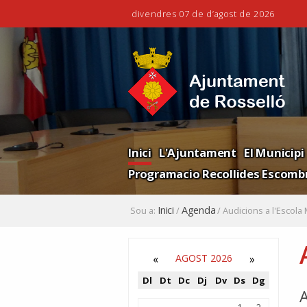
divendres 07 de d’agost de 2026
Ves
Eines
al
personals
contingut.
|
Salta
a
la
Navigation
navegació
Inici
L'Ajuntament
El Municipi
Programacio Recollides Escombr
Inici
Agenda
Sou a:
/
/
Audicions a l'Escola
«
AGOST 2026
»
Dl
Dt
Dc
Dj
Dv
Ds
Dg
A
Agost