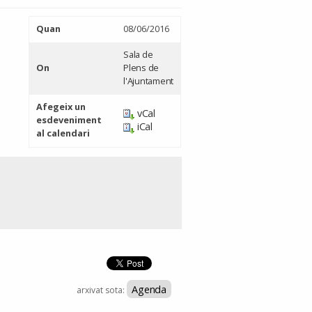
Quan
08/06/2016
Sala de
On
Plens de
l'Ajuntament
Afegeix un
vCal
esdeveniment
iCal
al calendari
Agenda
arxivat sota: