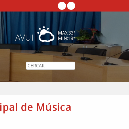
MAX:
33
º
AVUI
MIN:
18
º
cipal de Música