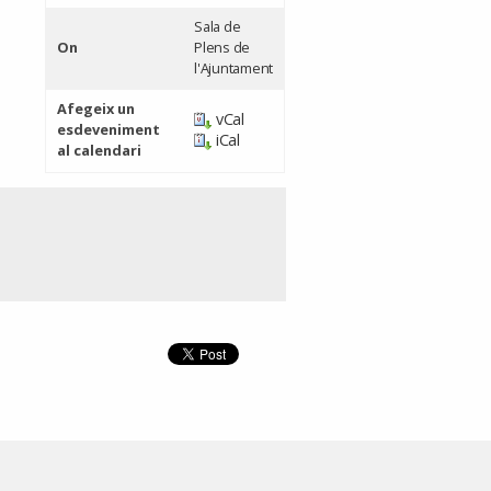
Sala de
On
Plens de
l'Ajuntament
Afegeix un
vCal
esdeveniment
iCal
al calendari