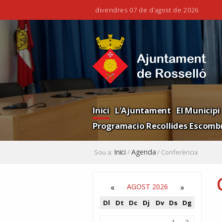
divendres 07 de d’agost de 2026
Ves
Eines
al
personals
contingut.
|
Salta
a
la
Navigation
navegació
Inici
L'Ajuntament
El Municipi
Programacio Recollides Escombr
Inici
Agenda
Sou a:
/
/
Conferència
«
AGOST 2026
»
Dl
Dt
Dc
Dj
Dv
Ds
Dg
Agost