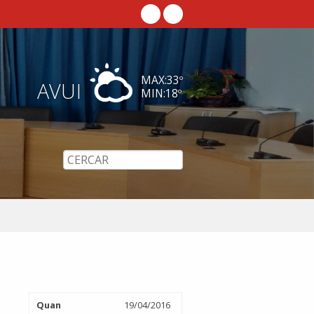
MAX:
33
º
AVUI
MIN:
18
º
Quan
19/04/2016