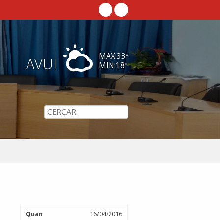
MAX:
33
º
AVUI
MIN:
18
º
Quan
16/04/2016