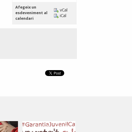
Afegeix un
vCal
esdeveniment al
iCal
calendari