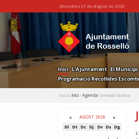
divendres 07 de d’agost de 2026
Ves
Eines
al
personals
contingut.
|
Salta
a
la
Navigation
navegació
Inici
L'Ajuntament
El Municipi
Programacio Recollides Escombr
Inici
Agenda
Sou a:
/
/
Jornada Tècnica
«
AGOST 2026
»
Dl
Dt
Dc
Dj
Dv
Ds
Dg
L
Agost