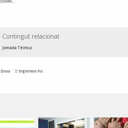
osselló...
Contingut relacionat
Jornada Tècnica
Envia
Imprimeix-ho