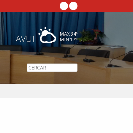
MAX:
34
º
AVUI
MIN:
17
º