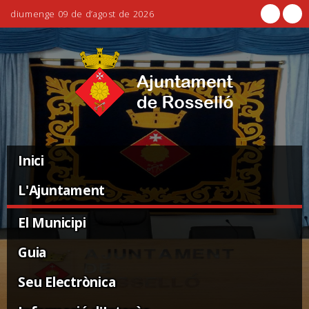
diumenge 09 de d’agost de 2026
Ves
Eines
al
personals
contingut.
|
Salta
a
la
Navigation
navegació
Inici
L'Ajuntament
El Municipi
Guia
Seu Electrònica