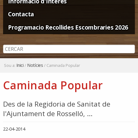
Informació d'Interès
Contacta
Programacio Recollides Escombraries 2026
Inici
Notícies
Sou a:
/
/
Caminada Popular
Caminada Popular
Des de la Regidoria de Sanitat de
l'Ajuntament de Rosselló, ...
22-04-2014