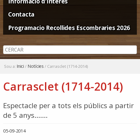
Informació d'Interès
Contacta
Programacio Recollides Escombraries 2026
Inici
Notícies
Sou a:
/
/
Carrasclet (1714-2014)
Carrasclet (1714-2014)
Espectacle per a tots els públics a partir
de 5 anys.......
05-09-2014