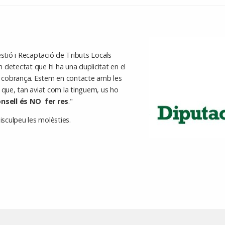
tió i Recaptació de Tributs Locals
 detectat que hi ha una duplicitat en el
ra cobrança. Estem en contacte amb les
 que, tan aviat com la tinguem, us ho
onsell és NO fer res
."
isculpeu les molèsties.