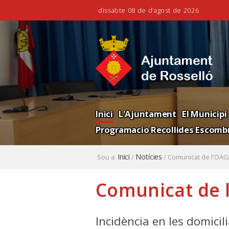
dissabte 08 de d’agost de 2026
Ves
Eines
al
personals
contingut.
|
Salta
a
la
Navigation
navegació
Inici
L'Ajuntament
El Municipi
Programacio Recollides Escombr
Inici
Notícies
Sou a:
/
/
Comunicat de l'OAG
Comunicat de 
Incidència en les domicil