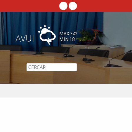
MAX:
34
º
AVUI
MIN:
18
º