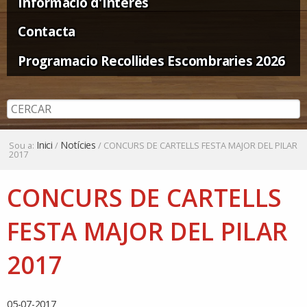
Informació d'Interès
Contacta
Programacio Recollides Escombraries 2026
Inici
Notícies
Sou a:
/
/
CONCURS DE CARTELLS FESTA MAJOR DEL PILAR
2017
CONCURS DE CARTELLS
FESTA MAJOR DEL PILAR
2017
05-07-2017