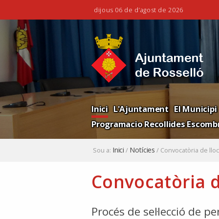
dijous 06 de d’agost de 2026
Ves
Eines
al
personals
contingut.
|
Salta
a
la
Navigation
navegació
Inici
L'Ajuntament
El Municipi
Programacio Recollides Escombr
Inici
Notícies
Sou a:
/
/
Convocatòria de lloc
Convocatòria de
Procés de sel·lecció de p