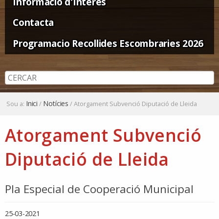
Informació d'Interès
Contacta
Programacio Recollides Escombraries 2026
Inici
Notícies
Sou a:
/
/
Atorgament Subvenció Diputació de Lleida
Atorgament Subvenció
Diputació de Lleida
Pla Especial de Cooperació Municipal
25-03-2021