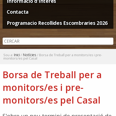
Informació d'Interès
Contacta
Programacio Recollides Escombraries 2026
Inici
Notícies
Sou a:
/
/
Borsa de Treball per a monitors/es i pre-
monitors/es pel Casal
Borsa de Treball per a
monitors/es i pre-
monitors/es pel Casal
S'obre un nou termini de presentació de