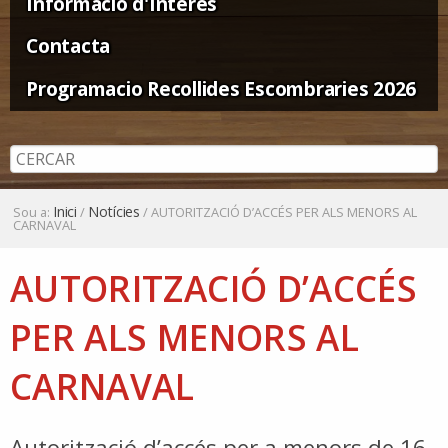
Informació d'Interès
Contacta
Programacio Recollides Escombraries 2026
Inici
Notícies
Sou a:
/
/
AUTORITZACIÓ D’ACCÉS PER ALS MENORS AL
CARNAVAL
AUTORITZACIÓ D’ACCÉS
PER ALS MENORS AL
CARNAVAL
Autorització d’accés per a menors de 16