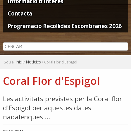
Informació d'Interès
Contacta
Programacio Recollides Escombraries 2026
Inici
Notícies
Sou a:
/
/
Coral Flor d'Espigol
Coral Flor d'Espigol
Les activitats previstes per la Coral flor
d'Espigol per aquestes dates
nadalenques ...