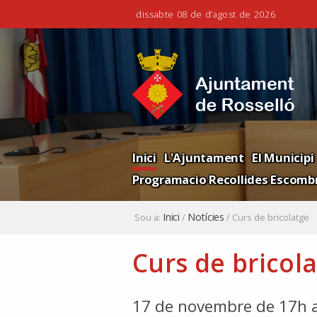
dissabte 08 de d’agost de 2026
Ves
Eines
al
personals
contingut.
|
Salta
a
la
Navigation
navegació
Inici
L'Ajuntament
El Municipi
Programacio Recollides Escombr
Inici
Notícies
Sou a:
/
/
Curs de bricolatge
Curs de bricol
17 de novembre de 17h 