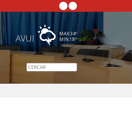
MAX:
34
º
AVUI
MIN:
18
º