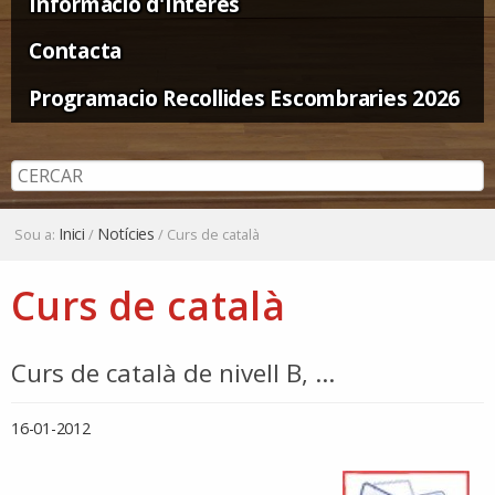
Informació d'Interès
Contacta
Programacio Recollides Escombraries 2026
Inici
Notícies
Sou a:
/
/
Curs de català
Curs de català
Curs de català de nivell B, ...
16-01-2012