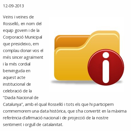
12-09-2013
Veïns i veïnes de
Rosselló, en nom del
equip govern i de la
Corporació Municipal
que presideixo, em
complau donar-vos el
més sincer agraïment
i la més cordial
benvinguda en
aquest acte
institucional de
celebració de la
“Diada Nacional de
Catalunya”, amb el qual Rosselló i tots els que hi participem
commemorem una data històrica, que s’ha convertit en la màxima
referència d’afirmació nacional i de projecció de la nostre
sentiment i orgull de catalanitat.