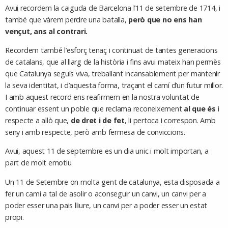
Avui recordem la caiguda de Barcelona l’11 de setembre de 1714, i
també que vàrem perdre una batalla,
però que no ens han
vençut, ans al contrari.
Recordem també l’esforç tenaç i continuat de tantes generacions
de catalans, que al llarg de la història i fins avui mateix han permès
que Catalunya seguís viva, treballant incansablement per mantenir
la seva identitat, i d’aquesta forma, traçant el camí d’un futur millor.
I amb aquest record ens reafirmem en la nostra voluntat de
continuar essent un poble que reclama reconeixement
al que és
i
respecte a allò que,
de dret i de fet
, li pertoca i correspon. Amb
seny i amb respecte, però amb fermesa de conviccions.
Avui, aquest 11 de septembre es un dia unic i molt importan, a
part de molt emotiu.
Un 11 de Setembre on molta gent de catalunya, esta disposada a
fer un cami a tal de asolir o aconseguir un canvi, un canvi per a
poder esser una pais lliure, un canvi per a poder esser un estat
propi.