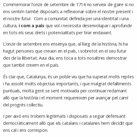
Commemorar l’onze de setembre de 1714 no serveix de gaire si no
ens sentim també disposats a reflexionar sobre el nostre present i
el nostre futur. Com a comunitat definida per una identitat i una
cultura,
i com a país
que vol i necessita desenvolupar i aprofundir
en tots els seus drets i potencialitats per tirar endavant.
L’onze de setembre ens ensenya que, al llarg de la història, hi ha
hagut persones que creuen en el país, i sobretot en el seu futur
des de la llibertat. Avui dia, ens toca a tots nosaltres demostrar
que també creiem en el país.
És clar que, Catalunya, és un poble viu que ha superat molts reptes
i ha assolit molts objectius importants, i que malgrat defalliments
puntuals, molta gent se sent motivada per continuar reclamant
allò que la història i el moment requereixen per avançar pel camí
del progrés col·lectiu.
I per això ens trobem legitimats i disposats a seguir defensant
democràticament allò que els catalans i catalanes hem decidit que
ens cal i ens correspon.