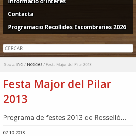
Informació d'Interès
Contacta
Programacio Recollides Escombraries 2026
Inici
Notícies
Sou a:
/
/
Festa Major del Pilar 2013
Festa Major del Pilar
2013
Programa de festes 2013 de Rosselló...
07-10-2013