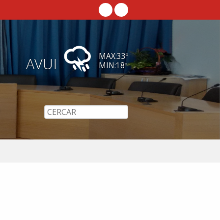
MAX:
33
º
AVUI
MIN:
18
º