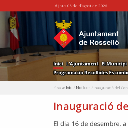
dijous 06 de d’agost de 2026
Ves
Eines
al
personals
contingut.
|
Salta
a
la
Navigation
navegació
Inici
L'Ajuntament
El Municipi
Programacio Recollides Escombr
Inici
Notícies
Sou a:
/
/
Inauguració del Con
Inauguració de
El dia 16 de desembre, a l