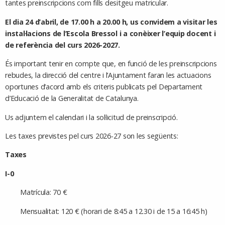
tantes preinscripcions com fills desitgeu matricular.
El dia 24 d’abril, de 17.00 h a 20.00 h, us convidem a visitar les
instal·lacions de l’Escola Bressol i a conèixer l’equip docent i
de referència del curs 2026-2027.
És important tenir en compte que, en funció de les preinscripcions
rebudes, la direcció del centre i l’Ajuntament faran les actuacions
oportunes d’acord amb els criteris publicats pel Departament
d’Educació de la Generalitat de Catalunya.
Us adjuntem el calendari i la sol·licitud de preinscripció.
Les taxes previstes pel curs 2026-27 son les següents:
Taxes
I-0
Matrícula: 70 €
Mensualitat: 120 € (horari de 8:45 a 12.30 i de 15 a 16:45 h)