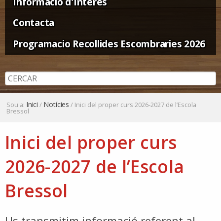
Informació d'Interès
Contacta
Programacio Recollides Escombraries 2026
Inici
Notícies
Sou a:
/
/
Inici del proper curs 2026-2027 de l’Escola
Bressol
Inici del proper curs
2026-2027 de l’Escola
Bressol
Us transmitim informació referent al