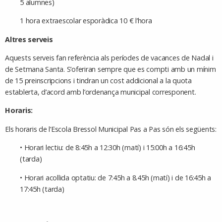
5 alumnes)
1 hora extraescolar esporàdica 10 € l’hora
Altres serveis
Aquests serveis fan referència als períodes de vacances de Nadal i
de Setmana Santa. S’oferiran sempre que es compti amb un mínim
de 15 preinscripcions i tindran un cost addicional a la quota
establerta, d’acord amb l’ordenança municipal corresponent.
Horaris:
Els horaris de l’Escola Bressol Municipal Pas a Pas són els següents:
• Horari lectiu: de 8:45h a 12:30h (matí) i 15:00h a 16:45h
(tarda)
• Horari acollida optatiu: de 7:45h a 8.45h (matí) i de 16:45h a
17:45h (tarda)