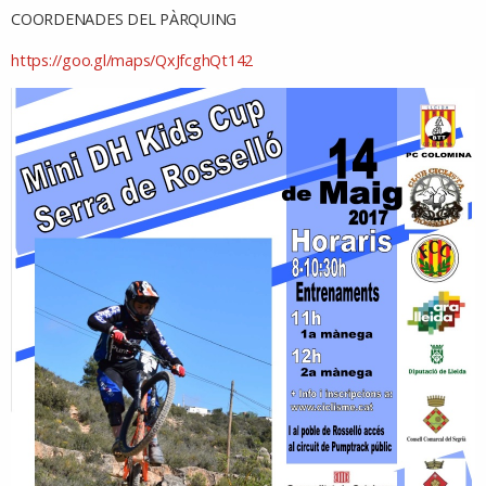
COORDENADES DEL PÀRQUING
https://goo.gl/maps/QxJfcghQt142