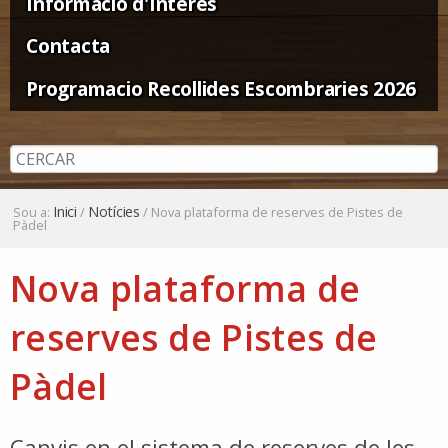
Informació d'Interès
Contacta
Programacio Recollides Escombraries 2026
Inici
Notícies
Sou a:
/
/
Nova plataforma de reserves de Pistes de
Pàdel
Nova plataforma de
reserves de Pistes de
Pàdel
Canvis en el sistema de reserves de les