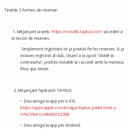
Tindràs 2 formes de reservar:
1.⁠ Mitjançant la web
https://rossello.taykus.com
i accedint a
la secció de reserves.
Simplement registrant-te ja podràs fer les reserves. Si ja
estaves registrat al club, clicant a la opció “olvidé la
contraseña”, podràs restablir-la i accedir amb la mateixa
fitxa que tenies
2.⁠ ⁠Mitjançant l’aplicació TAYKUS:
•⁠ ⁠Descarrega la app per a IOS:
https://apps.apple.com/es/app/taykus-padel-tenis-y-
m%C3%A1s/id6450102598
•⁠ ⁠Descarrega la app per Android: