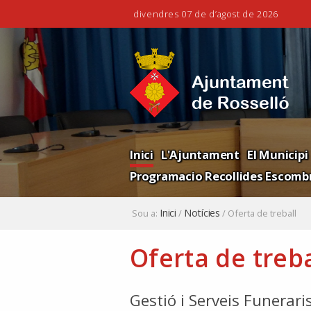
divendres 07 de d’agost de 2026
Ves
Eines
al
personals
contingut.
|
Salta
a
la
Navigation
navegació
Inici
L'Ajuntament
El Municipi
Programacio Recollides Escombr
Inici
Notícies
Sou a:
/
/
Oferta de treball
Oferta de treba
Gestió i Serveis Funerari