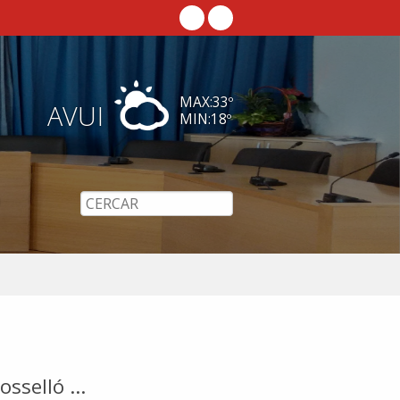
MAX:
33
º
AVUI
MIN:
18
º
sselló ...