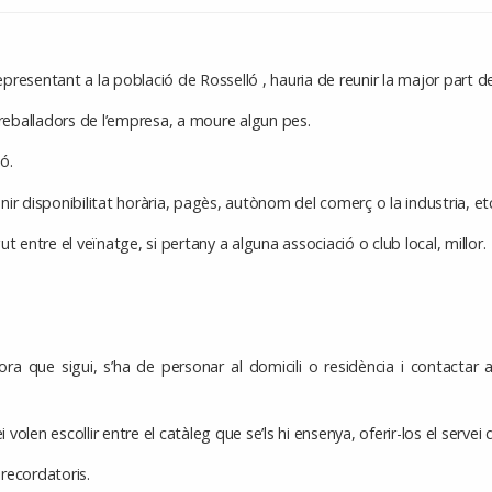
presentant a la població de Rosselló , hauria de reunir la major part 
treballadors de l’empresa, a moure algun pes.
ó.
enir disponibilitat horària, pagès, autònom del comerç o la industria, et
t entre el veïnatge, si pertany a alguna associació o club local, millor.
ora que sigui, s’ha de personar al domicili o residència i contactar a
 volen escollir entre el catàleg que se’ls hi ensenya, oferir-los el servei d
recordatoris.