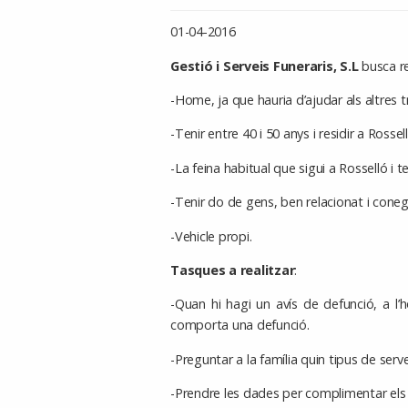
01-04-2016
Gestió i Serveis Funeraris, S.L
busca re
-Home, ja que hauria d’ajudar als altres 
-Tenir entre 40 i 50 anys i residir a Rossell
-La feina habitual que sigui a Rosselló i t
-Tenir do de gens, ben relacionat i conegu
-Vehicle propi.
Tasques a realitzar
:
-Quan hi hagi un avís de defunció, a l’h
comporta una defunció.
-Preguntar a la família quin tipus de servei
-Prendre les dades per complimentar els 