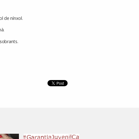
ol de nínxol.
mà.
 sobrants.