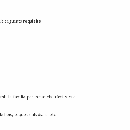
dels següents
requisits
:
c.
mb la família per iniciar els tràmits que
e flors, esqueles als diaris, etc.