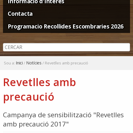
Informació d'Interès
Contacta
Programacio Recollides Escombraries 2026
Inici
Notícies
Sou a:
/
/
Revetlles amb precaució
Revetlles amb
precaució
Campanya de sensibilització "Revetlles
amb precaució 2017"