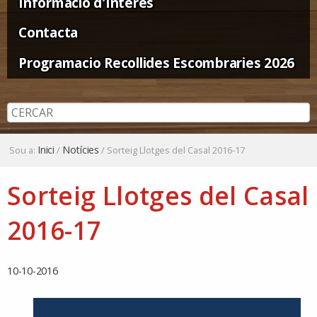
Informació d'Interès
Contacta
Programacio Recollides Escombraries 2026
Inici
Notícies
Sou a:
/
/
Sorteig Llotges del Casal 2016-17
Sorteig Llotges del Casal
2016-17
10-10-2016