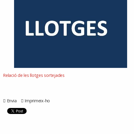
Relació de les llotges sortejades
Envia
Imprimeix-ho