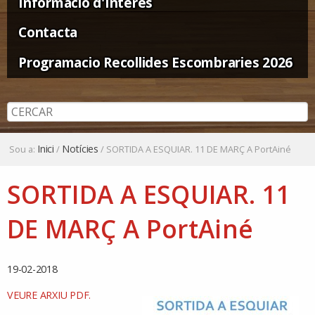
Informació d'Interès
Contacta
Programacio Recollides Escombraries 2026
Inici
Notícies
Sou a:
/
/
SORTIDA A ESQUIAR. 11 DE MARÇ A PortAiné
SORTIDA A ESQUIAR. 11
DE MARÇ A PortAiné
19-02-2018
VEURE ARXIU PDF.