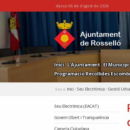
dijous 06 de d’agost de 2026
Ves
Eines
al
personals
contingut.
|
Salta
a
la
Navigation
navegació
Inici
L'Ajuntament
El Municipi
Programacio Recollides Escombr
Inici
Seu Electrònica
Gestió Urba
Sou a:
/
/
Navegació
Seu Electrònica (EACAT)
Govern Obert i Transparència
Carpeta Ciutadana