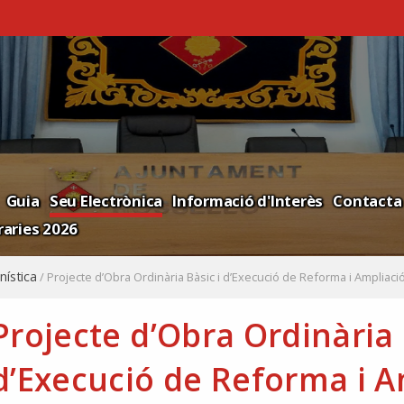
Guia
Seu Electrònica
Informació d'Interès
Contacta
aries 2026
nística
/
Projecte d’Obra Ordinària Bàsic i d’Execució de Reforma i Ampliaci
Projecte d’Obra Ordinària 
d’Execució de Reforma i A