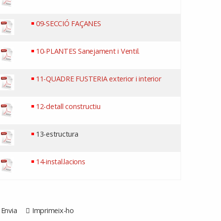
09-SECCIÓ FAÇANES
10-PLANTES Sanejament i Ventil.
11-QUADRE FUSTERIA exterior i interior
12-detall constructiu
13-estructura
14-instal.lacions
Envia
Imprimeix-ho