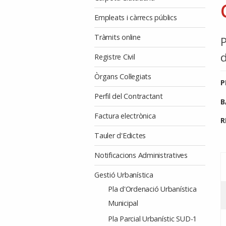
Empleats i càrrecs públics
Tràmits online
P
d
Registre Civil
Òrgans Col·legiats
P
Perfil del Contractant
B
Factura electrònica
R
Tauler d'Edictes
Notificacions Administratives
Gestió Urbanística
Pla d'Ordenació Urbanística
Municipal
Pla Parcial Urbanístic SUD-1