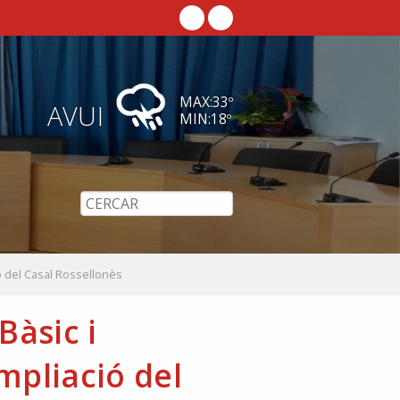
MAX:
33
º
AVUI
MIN:
18
º
ó del Casal Rossellonès
Bàsic i
mpliació del