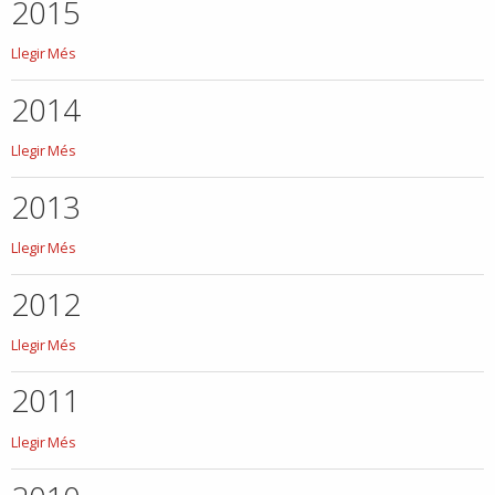
2015
2015
Llegir Més
-
2014
2014
Llegir Més
-
2013
2013
Llegir Més
-
2012
2012
Llegir Més
-
2011
2011
Llegir Més
-