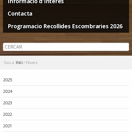
Informació d'Interès
Contacta
Programacio Recollides Escombraries 2026
Inici
Sou a:
/
Fitxers
Navegació
2025
2024
2023
2022
2021