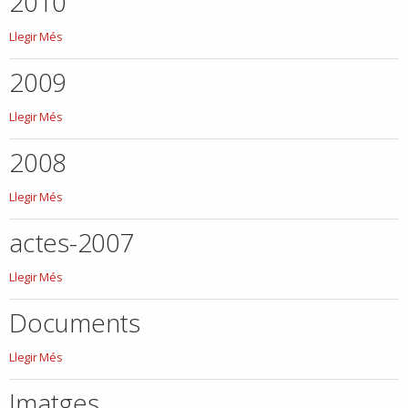
2010
2010
Llegir Més
-
2009
2009
Llegir Més
-
2008
2008
Llegir Més
-
actes-2007
actes-
Llegir Més
2007
-
Documents
Documents
Llegir Més
-
Imatges