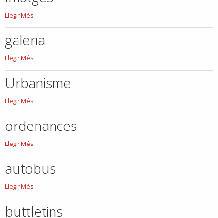
Imatges
Llegir Més
-
galeria
galeria
Llegir Més
-
Urbanisme
Urbanisme
Llegir Més
-
ordenances
ordenances
Llegir Més
-
autobus
autobus
Llegir Més
-
buttletins