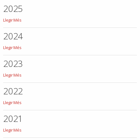
2025
2025
Llegir Més
-
2024
2024
Llegir Més
-
2023
2023
Llegir Més
-
2022
2022
Llegir Més
-
2021
2021
Llegir Més
-