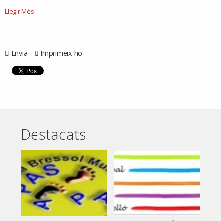
buttletins
Llegir Més
-
Envia
Imprimeix-ho
Destacats