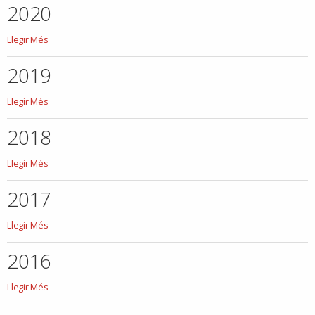
2020
2020
Llegir Més
-
2019
2019
Llegir Més
-
2018
2018
Llegir Més
-
2017
2017
Llegir Més
-
2016
2016
Llegir Més
-