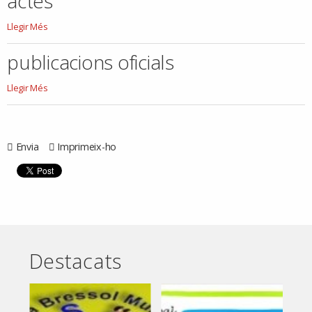
actes
actes
Llegir Més
-
publicacions oficials
publicacions
Llegir Més
oficials
-
Envia
Imprimeix-ho
Destacats