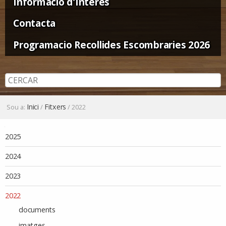
Informació d'Interès
Contacta
Programacio Recollides Escombraries 2026
Inici
Fitxers
Sou a:
/
/
2022
Navegació
2025
2024
2023
2022
documents
imatges