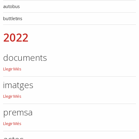
autobus
buttletins
2022
documents
documents
Llegir Més
-
imatges
imatges
Llegir Més
-
premsa
premsa
Llegir Més
-