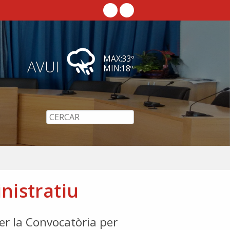
MAX:
33
º
AVUI
MIN:
18
º
nistratiu
er la Convocatòria per