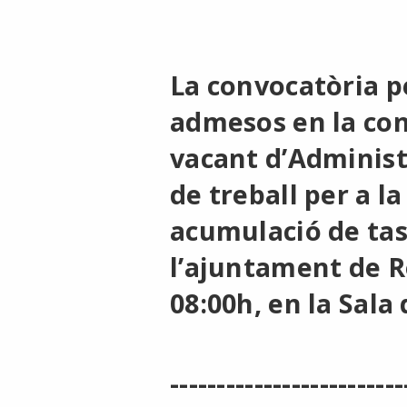
La convocatòria pe
admesos en la conv
vacant d’Administr
de treball per a l
acumulació de tasq
l’ajuntament de Ros
08:00h, en la Sala
-------------------------