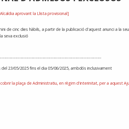
caldia aprovant la Llista provisional]
ni de cinc dies hàbils, a partir de la publicació d'aquest anunci a la se
a seva exclusió
---------------------------------------------------------------------------
 es del 23/05/2025 fins el dia 05/06/2025, ambdós inclusivament
cobrir la plaça de Administratiu, en règim d'interinitat, per a aquest 