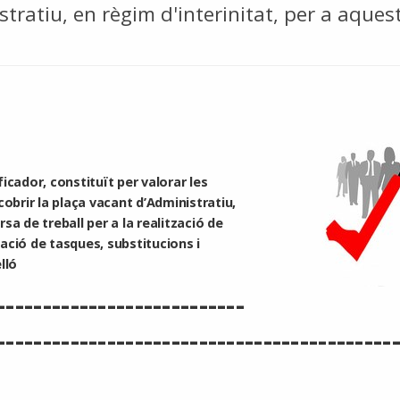
stratiu, en règim d'interinitat, per a aque
icador, constituït per valorar les
cobrir la plaça vacant d’Administratiu,
orsa de treball per a la realització de
ació de tasques, substitucions i
lló
---------------------------
-------------------------------------------