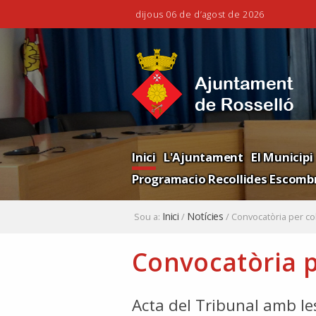
dijous 06 de d’agost de 2026
Ves
Eines
al
personals
contingut.
|
Salta
a
la
Navigation
navegació
Inici
L'Ajuntament
El Municipi
Programacio Recollides Escombr
Inici
Notícies
Sou a:
/
/
Convocatòria per cob
Convocatòria p
Acta del Tribunal amb le