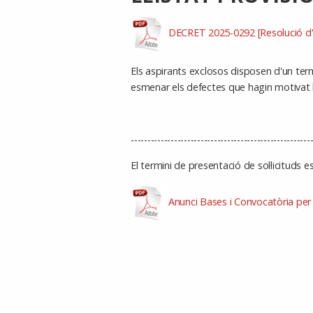
DECRET 2025-0292 [Resolució d'Al
Els aspirants exclosos disposen d'un termi
esmenar els defectes que hagin motivat l
------------------------------------------------------
El termini de presentació de sol·licituds
Anunci Bases i Convocatòria per 