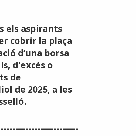
s els aspirants
r cobrir la plaça
eació d’una borsa
ls, d'excés o
ts de
iol de 2025, a les
sselló.
--------------------------