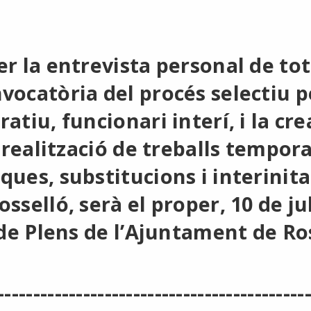
r la entrevista personal de tot
ocatòria del procés selectiu pe
atiu, funcionari interí, i la cr
a realització de treballs tempora
ues, substitucions i interinita
selló, serà el proper, 10 de jul
 de Plens de l’Ajuntament de Ro
-------------------------------------------