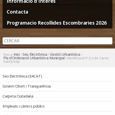
Informació d'Interès
Contacta
Programacio Recollides Escombraries 2026
Inici
Seu Electrònica
Gestió Urbanística
Sou a:
/
/
/
Pla d'Ordenació Urbanística Municipal
/
Modificació P.O.U.M. Carrer
Sant Josep
Navegació
Seu Electrònica (EACAT)
Govern Obert i Transparència
Carpeta Ciutadana
Empleats i càrrecs públics