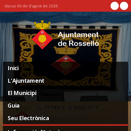
dijous 06 de d’agost de 2026
Ves
Eines
al
personals
contingut.
|
Salta
a
la
Navigation
navegació
Inici
L'Ajuntament
El Municipi
Guia
Seu Electrònica