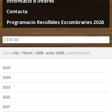
Informació d'Interès
Contacta
Programacio Recollides Escombraries 2026
Inici
Fitxers
2008
actes-2008
Sou a:
/
/
/
/
ac05032008.pdf
Navegació
2025
2024
2023
2022
2021