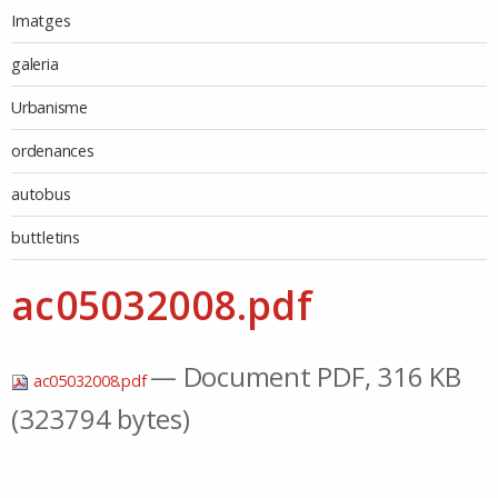
Imatges
galeria
Urbanisme
ordenances
autobus
buttletins
ac05032008.pdf
— Document PDF, 316 KB
ac05032008.pdf
(323794 bytes)