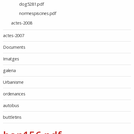
dog5281.pdf
normespiscines.pdf
actes-2008
actes-2007
Documents
Imatges
galeria
Urbanisme
ordenances
autobus
buttletins