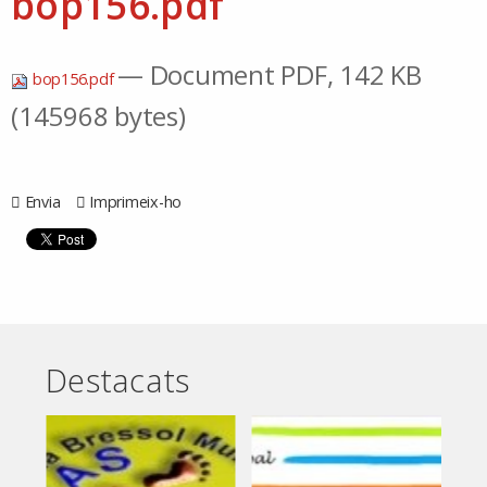
bop156.pdf
— Document PDF, 142 KB
bop156.pdf
(145968 bytes)
Envia
Imprimeix-ho
Destacats