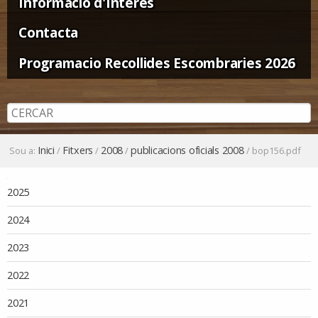
Informació d'Interès
Contacta
Programacio Recollides Escombraries 2026
Inici
Fitxers
2008
publicacions oficials 2008
Sou a:
/
/
/
/
bop156.pdf
Navegació
2025
2024
2023
2022
2021