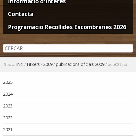
Informació d'Interès
Contacta
Programacio Recollides Escombraries 2026
Inici
Fitxers
2009
publicacions oficials 2009
Sou a:
/
/
/
/
bop027.pdf
Navegació
2025
2024
2023
2022
2021