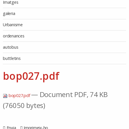
Imatges
galeria
Urbanisme
ordenances
autobus
buttletins
bop027.pdf
— Document PDF, 74 KB
bop027.pdf
(76050 bytes)
Envia
Imprimeix-ho