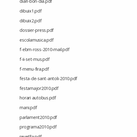
diari-bon-dia.pdf
dibuix1.pdf
dibuix2.pdf
dossier-press.pdf
escolamusica.pdf
f-ebm-ross-2010-mail.pdf
f-ii-set-mus.pdf
f-menu-fira.pdf
festa-de-sant-antoli-2010.pdf
festamajor2010.pdf
horari autobus.pdf
mani.pdf
parlament2010.pdf
programa2010.pdf
revetlla.pdf