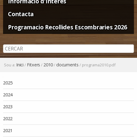
Informació d'Interès
Contacta
Programacio Recollides Escombraries 2026
Inici
Fitxers
2010
documents
Sou a:
/
/
/
/
programa2010.pdf
Navegació
2025
2024
2023
2022
2021