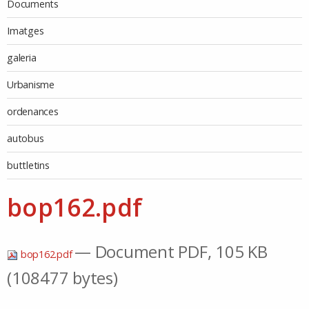
Documents
Imatges
galeria
Urbanisme
ordenances
autobus
buttletins
bop162.pdf
— Document PDF, 105 KB
bop162.pdf
(108477 bytes)