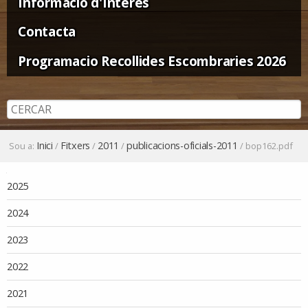
Informació d'Interès
Contacta
Programacio Recollides Escombraries 2026
Inici
Fitxers
2011
publicacions-oficials-2011
Sou a:
/
/
/
/
bop162.pdf
Navegació
2025
2024
2023
2022
2021