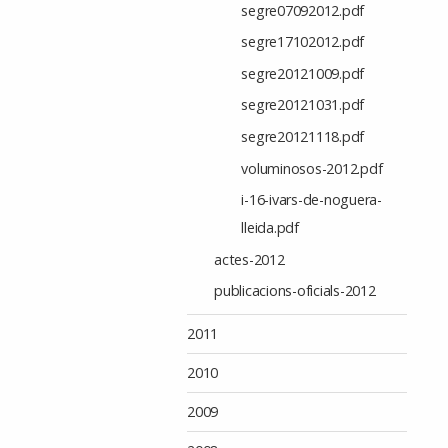
segre07092012.pdf
segre17102012.pdf
segre20121009.pdf
segre20121031.pdf
segre20121118.pdf
voluminosos-2012.pdf
i-16-ivars-de-noguera-
lleida.pdf
actes-2012
publicacions-oficials-2012
2011
2010
2009