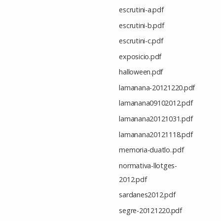
escrutini-a.pdf
escrutini-b.pdf
escrutini-c.pdf
exposicio.pdf
halloween.pdf
lamanana-20121220.pdf
lamanana09102012.pdf
lamanana20121031.pdf
lamanana20121118.pdf
memoria-duatlo..pdf
normativa-llotges-
2012.pdf
sardanes2012.pdf
segre-20121220.pdf