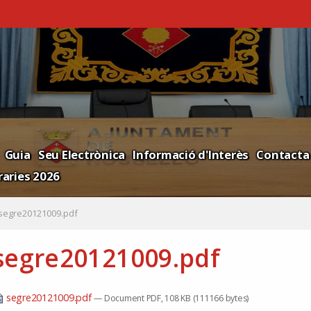
Guia
Seu Electrònica
Informació d'Interès
Contacta
aries 2026
segre20121009.pdf
segre20121009.pdf
segre20121009.pdf
— Document PDF, 108 KB (111166 bytes)