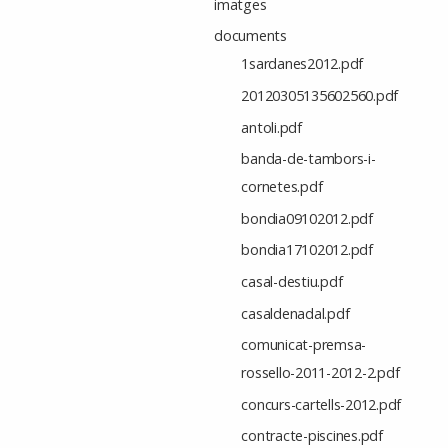
imatges
documents
1sardanes2012.pdf
20120305135602560.pdf
antoli.pdf
banda-de-tambors-i-
cornetes.pdf
bondia09102012.pdf
bondia17102012.pdf
casal-destiu.pdf
casaldenadal.pdf
comunicat-premsa-
rossello-2011-2012-2.pdf
concurs-cartells-2012.pdf
contracte-piscines.pdf