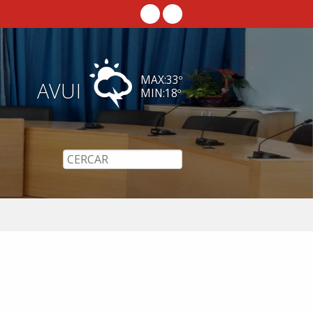
MAX:
33
º
AVUI
MIN:
18
º