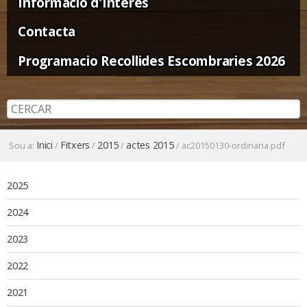
Informació d'Interès
Contacta
Programacio Recollides Escombraries 2026
Inici
Fitxers
2015
actes 2015
Sou a:
/
/
/
/
ac20150130-ordinaria.pdf
Navegació
2025
2024
2023
2022
2021