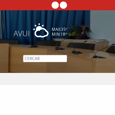
MAX:
35
º
AVUI
MIN:
18
º