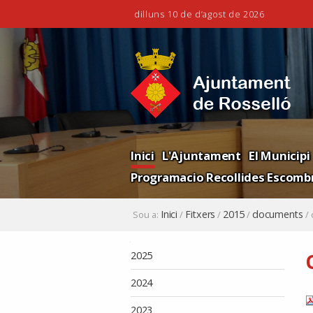
dilluns 10 de d’agost de 2026
Ves
Eines
al
personals
contingut.
|
Salta
a
la
Navigation
navegació
Inici
L'Ajuntament
El Municipi
Programacio Recollides Escombr
Inici
Fitxers
2015
documents
Sou a:
/
/
/
/
Navegació
2025
2024
2023