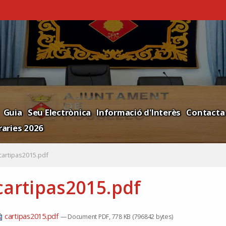
Guia
Seu Electrònica
Informació d'Interès
Contacta
aries 2026
cartipas2015.pdf
cartipas2015.pdf
cartipas2015.pdf
— Document PDF, 778 KB (796842 bytes)