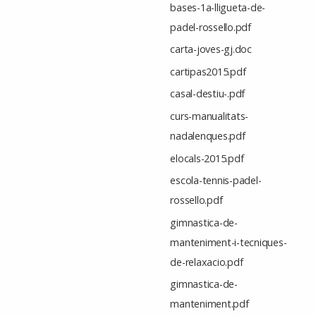
bases-1a-lligueta-de-
padel-rossello.pdf
carta-joves-gj.doc
cartipas2015.pdf
casal-destiu-.pdf
curs-manualitats-
nadalenques.pdf
elocals-2015.pdf
escola-tennis-padel-
rossello.pdf
gimnastica-de-
manteniment-i-tecniques-
de-relaxacio.pdf
gimnastica-de-
manteniment.pdf