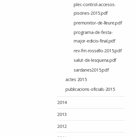
plec-control-accesos-
piscines-2015.pdf
premonitor-de-lleure.pdf
programa-de-festa-
major-edicio-final.pdf
rev-fm-rossello-2015.pdf
salut-de-lesquena.pdf
sardanes2015.pdf
actes 2015
publicacions-oficials-2015
2014
2013
2012