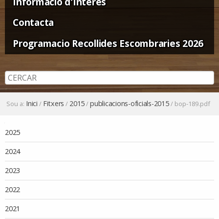
Informació d'Interès
Contacta
Programacio Recollides Escombraries 2026
Inici
Fitxers
2015
publicacions-oficials-2015
Sou a:
/
/
/
/
bop-189.pdf
Navegació
2025
2024
2023
2022
2021