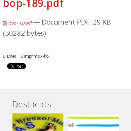
bop-189.pdf
— Document PDF, 29 KB
bop-189.pdf
(30282 bytes)
Envia
Imprimeix-ho
Destacats