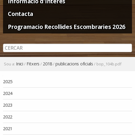
Informació d'Interès
Contacta
Programacio Recollides Escombraries 2026
Inici
Fitxers
2018
publicacions oficials
Sou a:
/
/
/
/
bop_104b.pdf
Navegació
2025
2024
2023
2022
2021