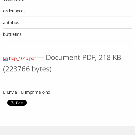
ordenances
autobus
buttletins
— Document PDF, 218 KB
bop_104b.pdf
(223766 bytes)
Envia
Imprimeix-ho