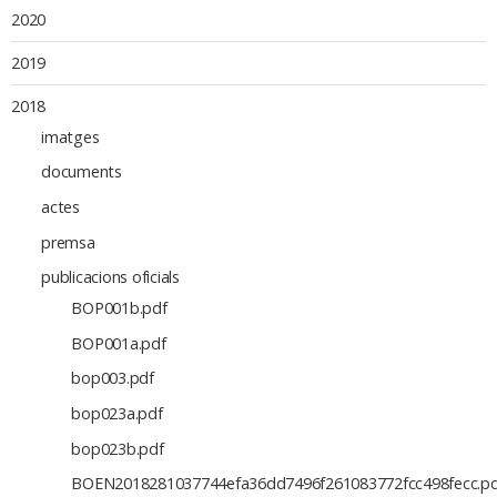
2020
2019
2018
imatges
documents
actes
premsa
publicacions oficials
BOP001b.pdf
BOP001a.pdf
bop003.pdf
bop023a.pdf
bop023b.pdf
BOEN2018281037744efa36dd7496f261083772fcc498fecc.pd