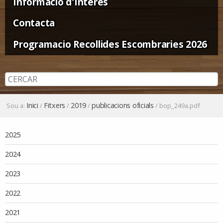
Informació d'Interès
Contacta
Programacio Recollides Escombraries 2026
Inici
Fitxers
2019
publicacions oficials
Sou a:
/
/
/
/
bop_249a.pdf
Navegació
2025
2024
2023
2022
2021