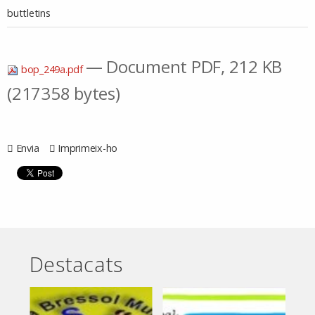
buttletins
— Document PDF, 212 KB
bop_249a.pdf
(217358 bytes)
Envia
Imprimeix-ho
Destacats