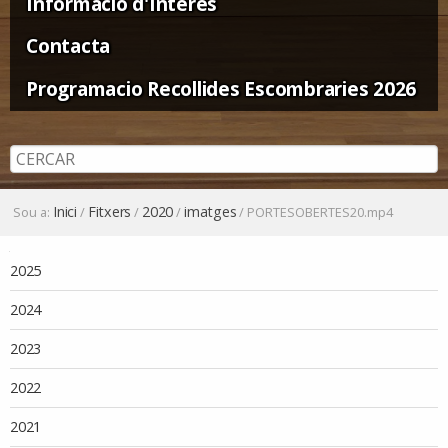
Informació d'Interès
Contacta
Programacio Recollides Escombraries 2026
Inici
Fitxers
2020
imatges
Sou a:
/
/
/
/
PORTESOBERTES20.mp4
Navegació
2025
2024
2023
2022
2021