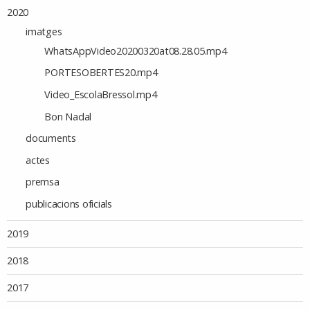
2020
imatges
WhatsAppVideo20200320at08.28.05.mp4
PORTESOBERTES20.mp4
Video_EscolaBressol.mp4
Bon Nadal
documents
actes
premsa
publicacions oficials
2019
2018
2017