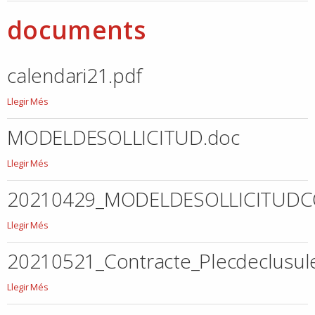
documents
calendari21.pdf
calendari21.pdf
Llegir Més
-
MODELDESOLLICITUD.doc
MODELDESOLLICITUD.doc
Llegir Més
-
20210429_MODELDESOLLICITUDC
20210429_MODELDESOLLICITUDCONCURSOPOSICIOCOBERTURAINTERINATGE
Llegir Més
-
20210521_Contracte_Plecdeclu
20210521_Contracte_Plecdeclusules_PLECDECONDICIONSECONMICADMINI
Llegir Més
-