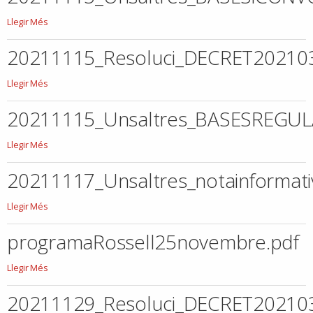
20211115_Unsaltres_BASESiCONVOCATRIADELPROCSDESELECCIDEMONITOR
Llegir Més
-
20211115_Resoluci_DECRET2021
20211115_Resoluci_DECRET20210313DECRETDECONVOCATORIAURGENTIBASE
Llegir Més
-
20211115_Unsaltres_BASESREG
20211115_Unsaltres_BASESREGULADORESQUEREGEIXIENLACONVOCATRIAU
Llegir Més
-
20211117_Unsaltres_notainformati
20211117_Unsaltres_notainformativa.pdf
Llegir Més
-
programaRossell25novembre.pdf
programaRossell25novembre.pdf
Llegir Més
-
20211129_Resoluci_DECRET202103