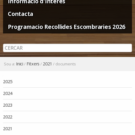
Informació d'Interès
Contacta
Programacio Recollides Escombraries 2026
Inici
Fitxers
2021
Sou a:
/
/
/
documents
Navegació
2025
2024
2023
2022
2021