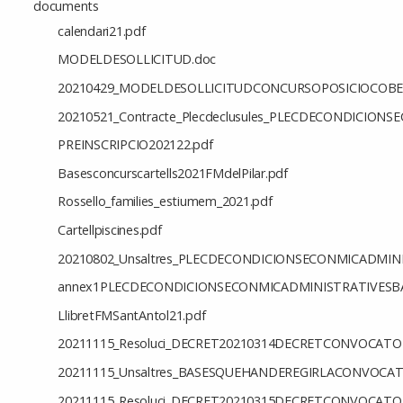
documents
calendari21.pdf
MODELDESOLLICITUD.doc
20210429_MODELDESOLLICITUDCONCURSOPOSICIOCOBE
20210521_Contracte_Plecdeclusules_PLECDECONDICIO
PREINSCRIPCIO202122.pdf
Basesconcurscartells2021FMdelPilar.pdf
Rossello_families_estiumem_2021.pdf
Cartellpiscines.pdf
20210802_Unsaltres_PLECDECONDICIONSECONMICADMIN
annex1PLECDECONDICIONSECONMICADMINISTRATIVESB
LlibretFMSantAntol21.pdf
20211115_Resoluci_DECRET20210314DECRETCONVOCATOR
20211115_Unsaltres_BASESQUEHANDEREGIRLACONVOCA
20211115_Resoluci_DECRET20210315DECRETCONVOCATO