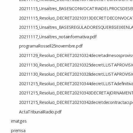
20211115_Unsaltres_BASESiCONVOCATRIADELPROCSDES
20211115_Resoluci_DECRET20210313DECRETDECONVOCA
20211115_Unsaltres_BASESREGULADORESQUEREGEIXIE
20211117_Unsaltres_notainformativa.pdf
programaRossell25novembre.pdf
20211129_Resoluci_DECRET20210324decretadmesosproviss
20211130_Resoluci_DECRET20210325decretLLISTAPROVI
20211130_Resoluci_DECRET20210328decretLLISTAPROVI
20211215_Resoluci_DECRET20210344decretLLISTAdefinitiva
20211215_Resoluci_DECRET20210343DECRETAJORNAMEN
20211215_Resoluci_DECRET20210342decretdecontractaci.p
ActaTribunalRadio.pdf
imatges
premsa