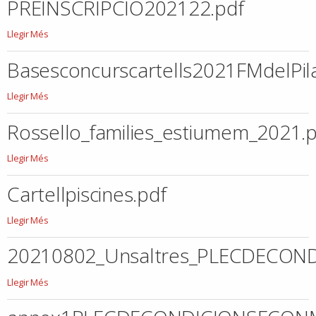
PREINSCRIPCIO202122.pdf
PREINSCRIPCIO202122.pdf
Llegir Més
-
Basesconcurscartells2021FMdelPila
Basesconcurscartells2021FMdelPilar.pdf
Llegir Més
-
Rossello_families_estiumem_2021.p
Rossello_families_estiumem_2021.pdf
Llegir Més
-
Cartellpiscines.pdf
Cartellpiscines.pdf
Llegir Més
-
20210802_Unsaltres_PLECDECON
20210802_Unsaltres_PLECDECONDICIONSECONMICADMINISTRATIVESBARFUT
Llegir Més
-