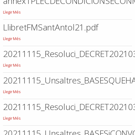
annex1PLECDECONDICIONSECONM
annex1PLECDECONDICIONSECONMICADMINISTRATIVESBARFUTBOL202122.d
Llegir Més
-
LlibretFMSantAntol21.pdf
LlibretFMSantAntol21.pdf
Llegir Més
-
20211115_Resoluci_DECRET2021
20211115_Resoluci_DECRET20210314DECRETCONVOCATORIAPERIODISTES.p
Llegir Més
-
20211115_Unsaltres_BASESQUE
20211115_Unsaltres_BASESQUEHANDEREGIRLACONVOCATRIAIELPROCSDE
Llegir Més
-
20211115_Resoluci_DECRET2021
20211115_Resoluci_DECRET20210315DECRETCONVOCATORIAMONITORSIDIR
Llegir Més
-
20211115_Unsaltres_BASESiCON