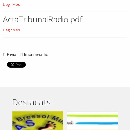
20211215_Resoluci_DECRET20210342decretdecontractaci.pdf
Llegir Més
-
ActaTribunalRadio.pdf
ActaTribunalRadio.pdf
Llegir Més
-
Envia
Imprimeix-ho
Destacats