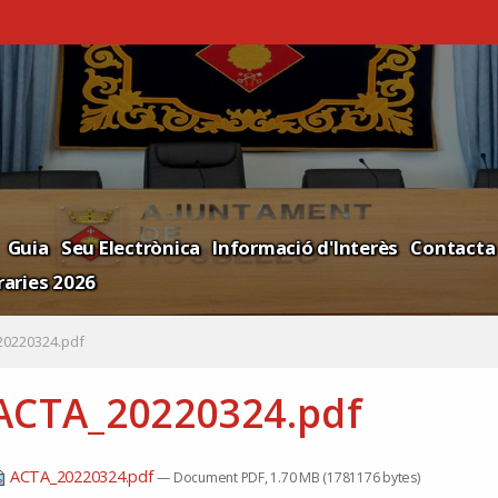
Guia
Seu Electrònica
Informació d'Interès
Contacta
aries 2026
20220324.pdf
ACTA_20220324.pdf
ACTA_20220324.pdf
— Document PDF, 1.70 MB (1781176 bytes)