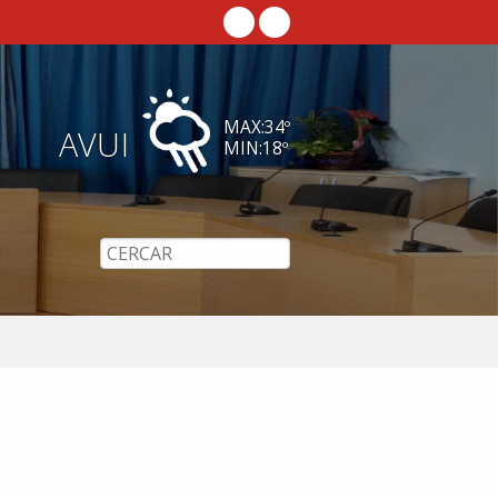
MAX:
34
º
AVUI
MIN:
18
º